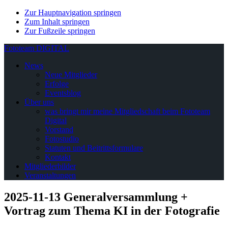
Zur Hauptnavigation springen
Zum Inhalt springen
Zur Fußzeile springen
Fototeam DIGITAL
News
Neue Mitglieder
Erfolge
Eventsblog
Über uns
was bringt mir meine Mitgliedschaft beim Fototeam
Digital
Vorstand
Fotostudio
Statuten und Beitrittsformulare
Kontakt
Mitgliederbilder
Veranstaltungen
2025-11-13 Generalversammlung +
Vortrag zum Thema KI in der Fotografie