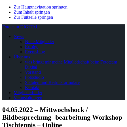
Zur Hauptnavigation springen
Zum Inhalt springen
Zur Fußzeile springen
Fototeam DIGITAL
News
Neue Mitglieder
Erfolge
Eventsblog
Über uns
was bringt mir meine Mitgliedschaft beim Fototeam
Digital
Vorstand
Fotostudio
Statuten und Beitrittsformulare
Kontakt
Mitgliederbilder
Veranstaltungen
04.05.2022 – Mittwochshock /
Bildbesprechung -bearbeitung Workshop
Tischtennis – Online