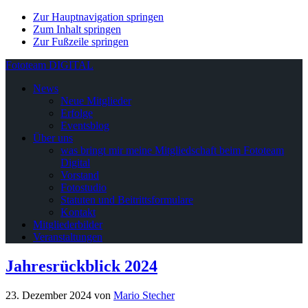
Zur Hauptnavigation springen
Zum Inhalt springen
Zur Fußzeile springen
Fototeam DIGITAL
News
Neue Mitglieder
Erfolge
Eventsblog
Über uns
was bringt mir meine Mitgliedschaft beim Fototeam
Digital
Vorstand
Fotostudio
Statuten und Beitrittsformulare
Kontakt
Mitgliederbilder
Veranstaltungen
Jahresrückblick 2024
23. Dezember 2024
von
Mario Stecher