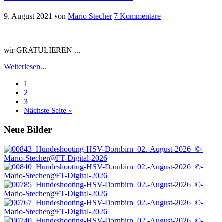
9. August 2021
von
Mario Stecher
7 Kommentare
wir GRATULIEREN ...
Weiterlesen...
Seite
1
Seite
2
Seite
3
aufrufen
Nächste Seite
»
Footer
Neue Bilder