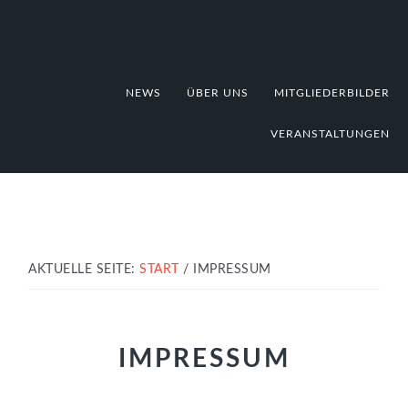
Zur
Zum
Zur
Hauptnavigation
Inhalt
Fußzeile
springen
springen
springen
NEWS
ÜBER UNS
MITGLIEDERBILDER
VERANSTALTUNGEN
AKTUELLE SEITE:
START
/
IMPRESSUM
IMPRESSUM