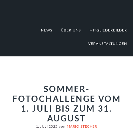
Zur
Zum
Zur
Hauptnavigation
Inhalt
Fußzeile
springen
springen
springen
NEWS
ÜBER UNS
MITGLIEDERBILDER
VERANSTALTUNGEN
SOMMER-
FOTOCHALLENGE VOM
1. JULI BIS ZUM 31.
AUGUST
1. JULI 2025
von
MARIO STECHER