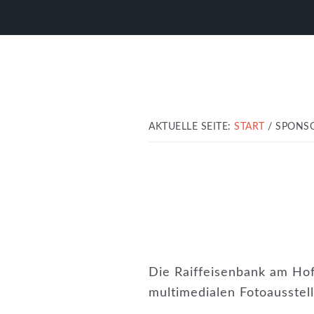
Zur
Zum
Zur
Hauptnavigation
Inhalt
Fußzeile
springen
springen
springen
AKTUELLE SEITE:
START
/
SPONS
Die Raiffeisenbank am Hofs
multimedialen Fotoausstell