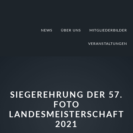
Zur
Zum
Zur
Hauptnavigation
Inhalt
Fußzeile
springen
springen
springen
NEWS
ÜBER UNS
MITGLIEDERBILDER
VERANSTALTUNGEN
SIEGEREHRUNG DER 57.
FOTO
LANDESMEISTERSCHAFT
2021