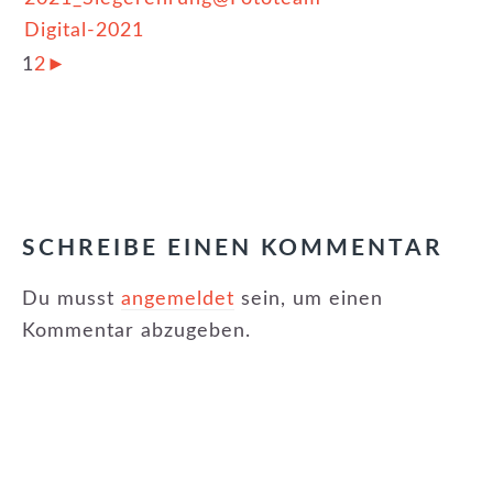
1
2
►
KATEGORIE:
ERFOLGE
,
NEUIGKEITEN
,
WETTBEWERBE
LESER-
INTERAKTIONEN
SCHREIBE EINEN KOMMENTAR
Du musst
angemeldet
sein, um einen
Kommentar abzugeben.