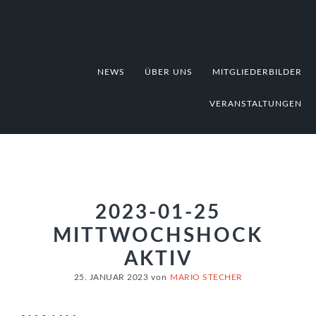
Zur
Zum
Zur
Hauptnavigation
Inhalt
Fußzeile
springen
springen
springen
NEWS
ÜBER UNS
MITGLIEDERBILDER
VERANSTALTUNGEN
2023-01-25
MITTWOCHSHOCK
AKTIV
25. JANUAR 2023
von
MARIO STECHER