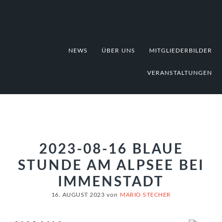
Zur
Zum
Zur
Hauptnavigation
Inhalt
Fußzeile
springen
springen
springen
NEWS
ÜBER UNS
MITGLIEDERBILDER
VERANSTALTUNGEN
2023-08-16 BLAUE
STUNDE AM ALPSEE BEI
IMMENSTADT
16. AUGUST 2023
von
MARIO STECHER