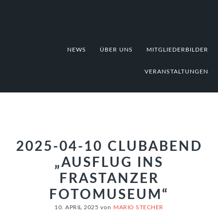
Zur
Zum
Zur
Hauptnavigation
Inhalt
Fußzeile
springen
springen
springen
NEWS
ÜBER UNS
MITGLIEDERBILDER
VERANSTALTUNGEN
2025-04-10 CLUBABEND
„AUSFLUG INS
FRASTANZER
FOTOMUSEUM“
10. APRIL 2025
von
MARIO STECHER