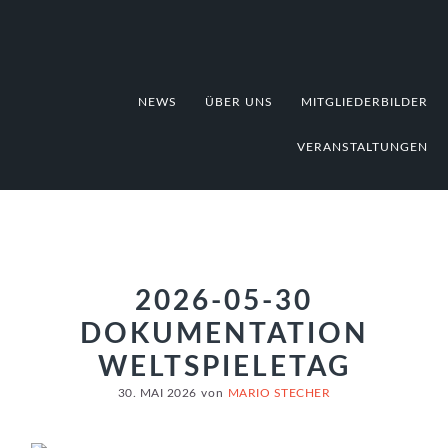
Zur
Zum
Zur
Hauptnavigation
Inhalt
Fußzeile
springen
springen
springen
NEWS
ÜBER UNS
MITGLIEDERBILDER
VERANSTALTUNGEN
2026-05-30
DOKUMENTATION
WELTSPIELETAG
30. MAI 2026
von
MARIO STECHER