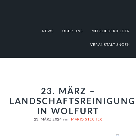
Zur
Zum
Zur
Hauptnavigation
Inhalt
Fußzeile
springen
springen
springen
NEWS
ÜBER UNS
MITGLIEDERBILDER
VERANSTALTUNGEN
23. MÄRZ –
LANDSCHAFTSREINIGUNG
IN WOLFURT
23. MÄRZ 2024
von
MARIO STECHER