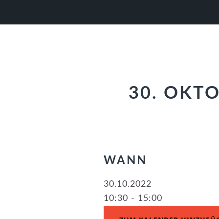
Zur
Zum
Zur
Hauptnavigation
Inhalt
Fußzeile
springen
springen
springen
30. OKT
WANN
30.10.2022
10:30 - 15:00