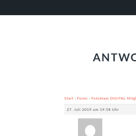
Zur
Zum
Zur
Hauptnavigation
Inhalt
Fußzeile
springen
springen
springen
ANTWO
Start
›
Foren
›
Fototeam DIGITAL Mitg
27. Juli 2019 um 19:58 Uhr