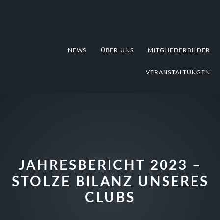
Zur
Zum
Zur
Hauptnavigation
Inhalt
Fußzeile
springen
springen
springen
NEWS
ÜBER UNS
MITGLIEDERBILDER
VERANSTALTUNGEN
JAHRESBERICHT 2023 –
STOLZE BILANZ UNSERES
CLUBS