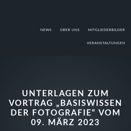
Zur
Zum
Zur
Hauptnavigation
Inhalt
Fußzeile
springen
springen
springen
NEWS
ÜBER UNS
MITGLIEDERBILDER
VERANSTALTUNGEN
UNTERLAGEN ZUM
VORTRAG „BASISWISSEN
DER FOTOGRAFIE“ VOM
09. MÄRZ 2023