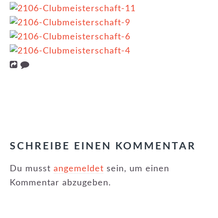
KATEGORIE:
NEUIGKEITEN
,
NEWSLETTER
,
WETTBEWERBE
LESER-
INTERAKTIONEN
SCHREIBE EINEN KOMMENTAR
Du musst
angemeldet
sein, um einen
Kommentar abzugeben.