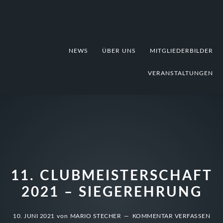
Zur
Zum
Zur
Hauptnavigation
Inhalt
Fußzeile
springen
springen
springen
NEWS
ÜBER UNS
MITGLIEDERBILDER
VERANSTALTUNGEN
11. CLUBMEISTERSCHAFT
2021 – SIEGEREHRUNG
10. JUNI 2021
von
MARIO STECHER
KOMMENTAR VERFASSEN