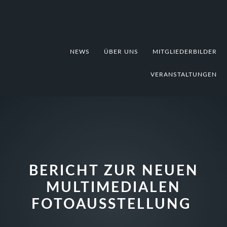
Zur
Zum
Zur
Hauptnavigation
Inhalt
Fußzeile
springen
springen
springen
NEWS
ÜBER UNS
MITGLIEDERBILDER
VERANSTALTUNGEN
BERICHT ZUR NEUEN
MULTIMEDIALEN
FOTOAUSSTELLUNG