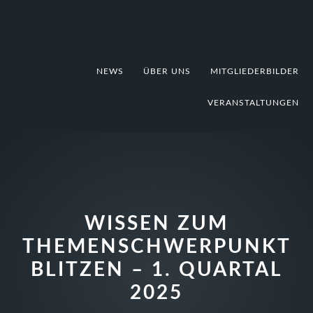
Zur
Zum
Zur
Hauptnavigation
Inhalt
Fußzeile
springen
springen
springen
NEWS
ÜBER UNS
MITGLIEDERBILDER
VERANSTALTUNGEN
WISSEN ZUM
THEMENSCHWERPUNKT
BLITZEN – 1. QUARTAL
2025