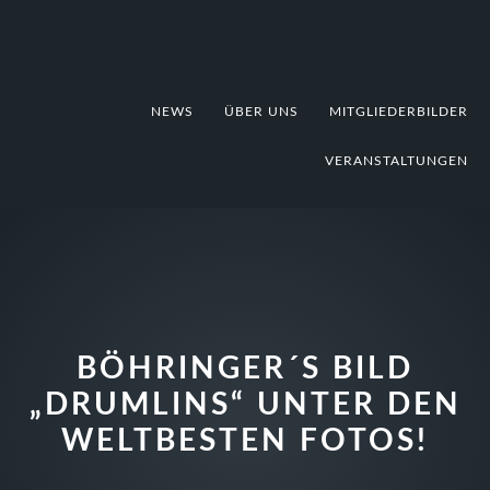
Zur
Zum
Zur
Hauptnavigation
Inhalt
Fußzeile
springen
springen
springen
NEWS
ÜBER UNS
MITGLIEDERBILDER
VERANSTALTUNGEN
BÖHRINGER´S BILD
„DRUMLINS“ UNTER DEN
WELTBESTEN FOTOS!