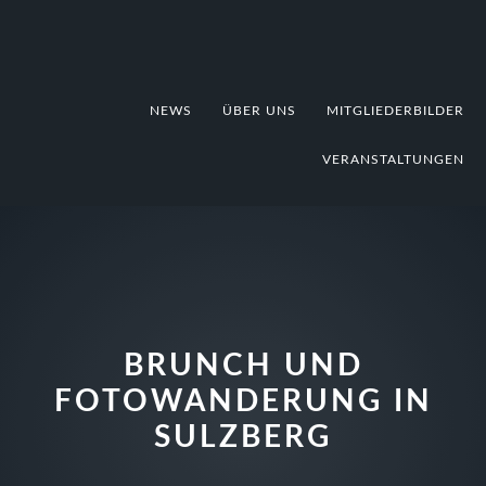
Zur
Zum
Zur
Hauptnavigation
Inhalt
Fußzeile
springen
springen
springen
NEWS
ÜBER UNS
MITGLIEDERBILDER
VERANSTALTUNGEN
BRUNCH UND
FOTOWANDERUNG IN
SULZBERG