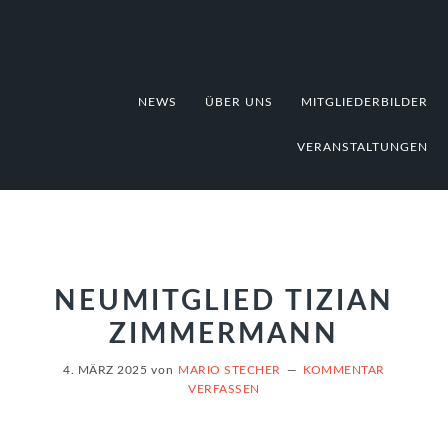
Zur
Zum
Zur
Hauptnavigation
Inhalt
Fußzeile
springen
springen
springen
NEWS
ÜBER UNS
MITGLIEDERBILDER
VERANSTALTUNGEN
NEUMITGLIED TIZIAN
ZIMMERMANN
4. MÄRZ 2025
von
MARIO STECHER
KOMMENTAR
VERFASSEN