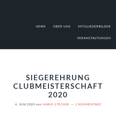
Zur
Zum
Zur
Hauptnavigation
Inhalt
Fußzeile
springen
springen
springen
NEWS
ÜBER UNS
MITGLIEDERBILDER
VERANSTALTUNGEN
SIEGEREHRUNG
CLUBMEISTERSCHAFT
2020
4. JUNI 2020
von
MARIO STECHER
2 KOMMENTARE