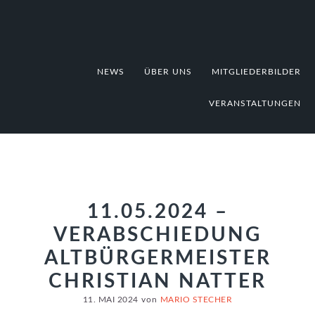
Zur
Zum
Zur
Hauptnavigation
Inhalt
Fußzeile
springen
springen
springen
NEWS
ÜBER UNS
MITGLIEDERBILDER
VERANSTALTUNGEN
11.05.2024 –
VERABSCHIEDUNG
ALTBÜRGERMEISTER
CHRISTIAN NATTER
11. MAI 2024
von
MARIO STECHER