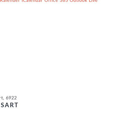
 Kalender
iCalendar
Office 365
Outlook Live
rt, 6922
GSART