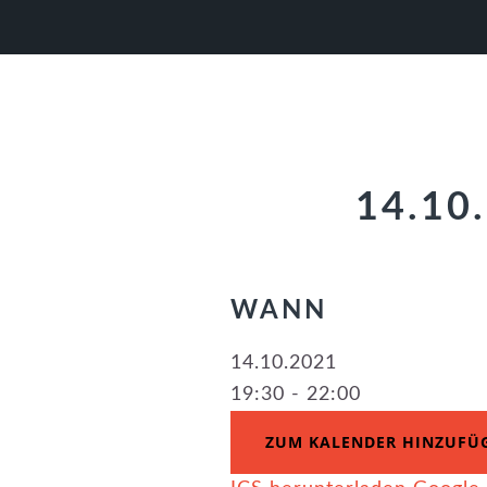
Zur
Zum
Zur
Hauptnavigation
Inhalt
Fußzeile
springen
springen
springen
14.10
WANN
14.10.2021
19:30 - 22:00
ZUM KALENDER HINZUFÜ