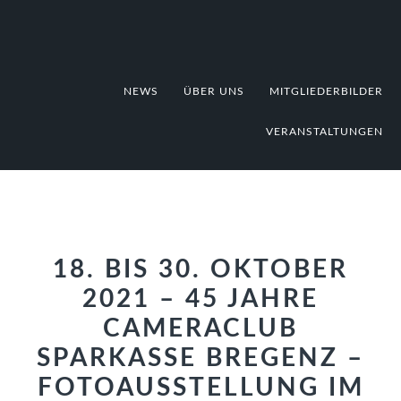
Zur
Zum
Zur
Hauptnavigation
Inhalt
Fußzeile
springen
springen
springen
NEWS
ÜBER UNS
MITGLIEDERBILDER
VERANSTALTUNGEN
18. BIS 30. OKTOBER
2021 – 45 JAHRE
CAMERACLUB
SPARKASSE BREGENZ –
FOTOAUSSTELLUNG IM