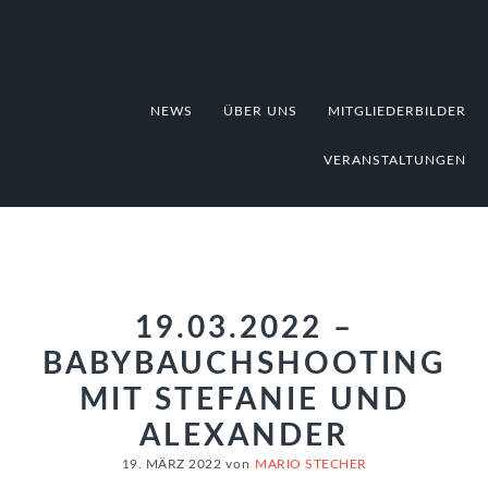
Zur
Zum
Zur
Hauptnavigation
Inhalt
Fußzeile
springen
springen
springen
NEWS
ÜBER UNS
MITGLIEDERBILDER
VERANSTALTUNGEN
19.03.2022 –
BABYBAUCHSHOOTING
MIT STEFANIE UND
ALEXANDER
19. MÄRZ 2022
von
MARIO STECHER