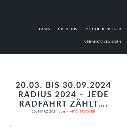
Zur
Zum
Zur
Hauptnavigation
Inhalt
Fußzeile
springen
springen
springen
NEWS
ÜBER UNS
MITGLIEDERBILDER
VERANSTALTUNGEN
20.03. BIS 30.09.2024
RADIUS 2024 – JEDE
RADFAHRT ZÄHLT….
20. MÄRZ 2024
von
MARIO STECHER