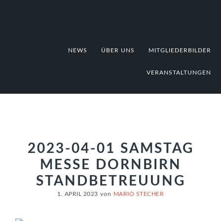
Zur
Zum
Zur
Hauptnavigation
Inhalt
Fußzeile
springen
springen
springen
NEWS
ÜBER UNS
MITGLIEDERBILDER
VERANSTALTUNGEN
2023-04-01 SAMSTAG
MESSE DORNBIRN
STANDBETREUUNG
1. APRIL 2023
von
MARIO STECHER