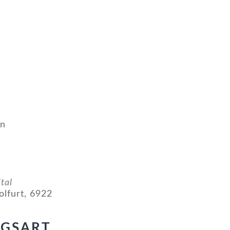
en
tal
olfurt, 6922
NGSART