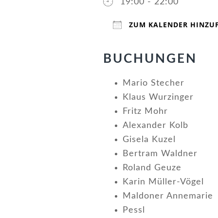
19:00 - 22:00
ZUM KALENDER HINZU
ICS herunterladen
Google Kalender
iCalendar
Offic
BUCHUNGEN
Mario Stecher
Klaus Wurzinger
Fritz Mohr
Alexander Kolb
Gisela Kuzel
Bertram Waldner
Roland Geuze
Karin Müller-Vögel
Maldoner Annemarie
Pessl