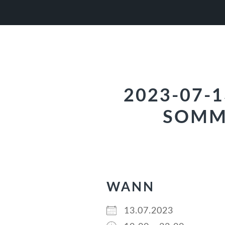
Zur
Zum
Zur
Hauptnavigation
Inhalt
Fußzeile
springen
springen
springen
2023-07-
SOMM
WANN
13.07.2023