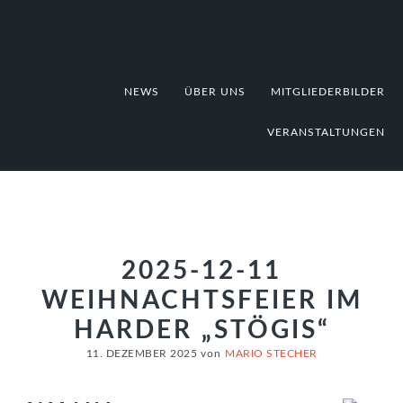
Zur
Zum
Zur
Hauptnavigation
Inhalt
Fußzeile
springen
springen
springen
NEWS
ÜBER UNS
MITGLIEDERBILDER
VERANSTALTUNGEN
2025-12-11
WEIHNACHTSFEIER IM
HARDER „STÖGIS“
11. DEZEMBER 2025
von
MARIO STECHER