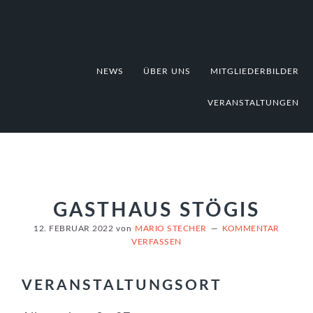
Zur
Zum
Zur
Hauptnavigation
Inhalt
Fußzeile
springen
springen
springen
NEWS
ÜBER UNS
MITGLIEDERBILDER
VERANSTALTUNGEN
GASTHAUS STÖGIS
12. FEBRUAR 2022
von
MARIO STECHER
KOMMENTAR
VERFASSEN
VERANSTALTUNGSORT