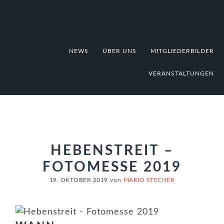
Zur
Zum
Zur
Hauptnavigation
Inhalt
Fußzeile
springen
springen
springen
NEWS
ÜBER UNS
MITGLIEDERBILDER
VERANSTALTUNGEN
HEBENSTREIT –
FOTOMESSE 2019
19. OKTOBER 2019
von
MARIO STECHER