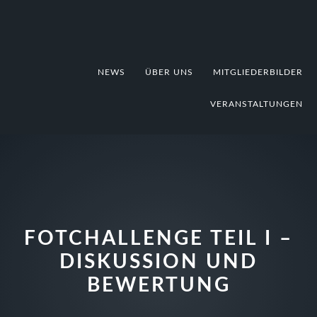
Zur
Zum
Zur
Hauptnavigation
Inhalt
Fußzeile
springen
springen
springen
NEWS
ÜBER UNS
MITGLIEDERBILDER
VERANSTALTUNGEN
FOTCHALLENGE TEIL I –
DISKUSSION UND
BEWERTUNG