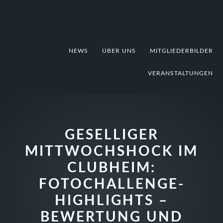
Zur
Zum
Zur
Hauptnavigation
Inhalt
Fußzeile
springen
springen
springen
NEWS
ÜBER UNS
MITGLIEDERBILDER
VERANSTALTUNGEN
GESELLIGER
MITTWOCHSHOCK IM
CLUBHEIM:
FOTOCHALLENGE-
HIGHLIGHTS –
BEWERTUNG UND