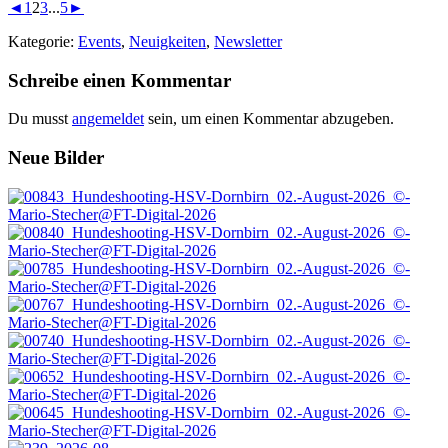
◄
1
2
3
...
5
►
Kategorie:
Events
,
Neuigkeiten
,
Newsletter
Leser-
Schreibe einen Kommentar
Interaktionen
Du musst
angemeldet
sein, um einen Kommentar abzugeben.
Footer
Neue Bilder