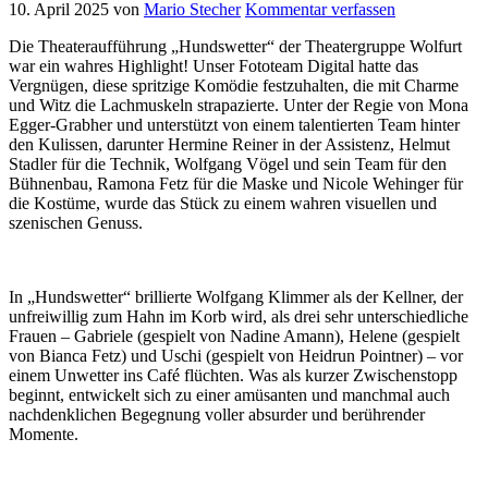
10. April 2025
von
Mario Stecher
Kommentar verfassen
Die Theateraufführung „Hundswetter“ der Theatergruppe Wolfurt
war ein wahres Highlight! Unser Fototeam Digital hatte das
Vergnügen, diese spritzige Komödie festzuhalten, die mit Charme
und Witz die Lachmuskeln strapazierte. Unter der Regie von Mona
Egger-Grabher und unterstützt von einem talentierten Team hinter
den Kulissen, darunter Hermine Reiner in der Assistenz, Helmut
Stadler für die Technik, Wolfgang Vögel und sein Team für den
Bühnenbau, Ramona Fetz für die Maske und Nicole Wehinger für
die Kostüme, wurde das Stück zu einem wahren visuellen und
szenischen Genuss.
In „Hundswetter“ brillierte Wolfgang Klimmer als der Kellner, der
unfreiwillig zum Hahn im Korb wird, als drei sehr unterschiedliche
Frauen – Gabriele (gespielt von Nadine Amann), Helene (gespielt
von Bianca Fetz) und Uschi (gespielt von Heidrun Pointner) – vor
einem Unwetter ins Café flüchten. Was als kurzer Zwischenstopp
beginnt, entwickelt sich zu einer amüsanten und manchmal auch
nachdenklichen Begegnung voller absurder und berührender
Momente.