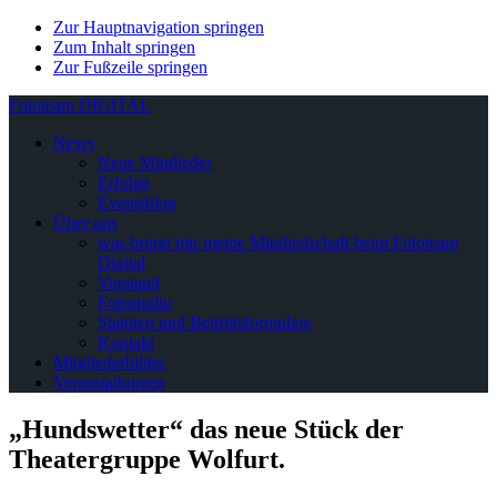
Zur Hauptnavigation springen
Zum Inhalt springen
Zur Fußzeile springen
Fototeam DIGITAL
News
Neue Mitglieder
Erfolge
Eventsblog
Über uns
was bringt mir meine Mitgliedschaft beim Fototeam
Digital
Vorstand
Fotostudio
Statuten und Beitrittsformulare
Kontakt
Mitgliederbilder
Veranstaltungen
„Hundswetter“ das neue Stück der
Theatergruppe Wolfurt.