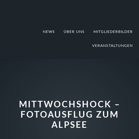
Zur
Zum
Zur
Hauptnavigation
Inhalt
Fußzeile
springen
springen
springen
NEWS
ÜBER UNS
MITGLIEDERBILDER
VERANSTALTUNGEN
MITTWOCHSHOCK –
FOTOAUSFLUG ZUM
ALPSEE