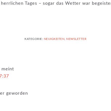
 herrlichen Tages – sogar das Wetter war begeister
KATEGORIE:
NEUIGKEITEN
,
NEWSLETTER
N
meint
7:37
lder geworden