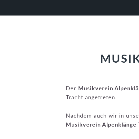
Zur
Zum
Zur
Hauptnavigation
Inhalt
Fußzeile
springen
springen
springen
MUSIK
Der
Musikverein Alpenklä
Tracht angetreten.
Nachdem auch wir in unser
Musikverein Alpenklänge 