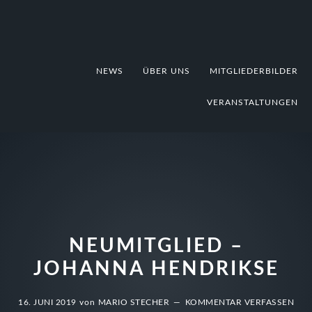
Zur
Zum
Zur
Hauptnavigation
Inhalt
Fußzeile
springen
springen
springen
NEWS
ÜBER UNS
MITGLIEDERBILDER
VERANSTALTUNGEN
NEUMITGLIED –
JOHANNA HENDRIKSE
16. JUNI 2019
von
MARIO STECHER
KOMMENTAR VERFASSEN