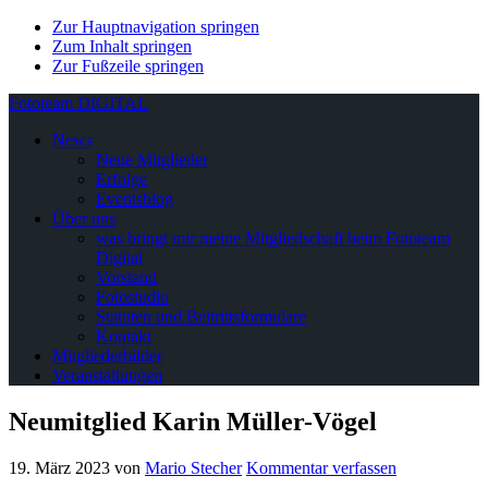
Zur Hauptnavigation springen
Zum Inhalt springen
Zur Fußzeile springen
Fototeam DIGITAL
News
Neue Mitglieder
Erfolge
Eventsblog
Über uns
was bringt mir meine Mitgliedschaft beim Fototeam
Digital
Vorstand
Fotostudio
Statuten und Beitrittsformulare
Kontakt
Mitgliederbilder
Veranstaltungen
Neumitglied Karin Müller-Vögel
19. März 2023
von
Mario Stecher
Kommentar verfassen