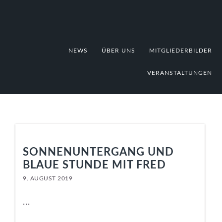
Zur
Zum
Zur
Hauptnavigation
Inhalt
Fußzeile
springen
springen
springen
NEWS
ÜBER UNS
MITGLIEDERBILDER
VERANSTALTUNGEN
SONNENUNTERGANG UND
BLAUE STUNDE MIT FRED
9. AUGUST 2019
...