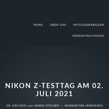
Zur
Zum
Zur
Hauptnavigation
Inhalt
Fußzeile
springen
springen
springen
NEWS
ÜBER UNS
MITGLIEDERBILDER
VERANSTALTUNGEN
NIKON Z-TESTTAG AM 02.
JULI 2021
28. JUNI 2021
von
MARIO STECHER
KOMMENTAR VERFASSEN