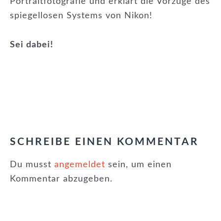
Portraitfotografie und erklärt die Vorzüge des
spiegellosen Systems von Nikon!
Sei dabei!
KATEGORIE:
EVENTS
LESER-
INTERAKTIONEN
SCHREIBE EINEN KOMMENTAR
Du musst
angemeldet
sein, um einen
Kommentar abzugeben.