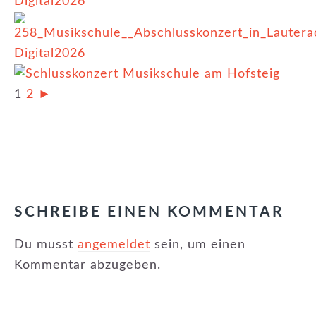
1
2
►
KATEGORIE:
EVENTS
LESER-
INTERAKTIONEN
SCHREIBE EINEN KOMMENTAR
Du musst
angemeldet
sein, um einen
Kommentar abzugeben.