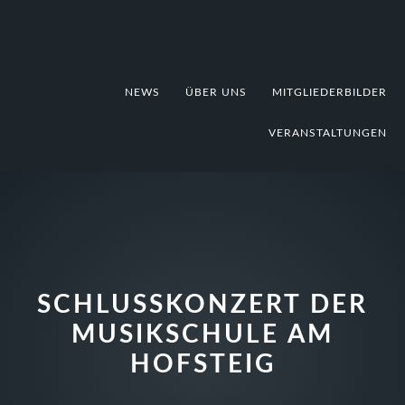
Zur
Zum
Zur
Hauptnavigation
Inhalt
Fußzeile
springen
springen
springen
NEWS
ÜBER UNS
MITGLIEDERBILDER
VERANSTALTUNGEN
SCHLUSSKONZERT DER
MUSIKSCHULE AM
HOFSTEIG