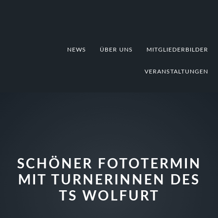
Zur
Zum
Zur
Hauptnavigation
Inhalt
Fußzeile
springen
springen
springen
NEWS
ÜBER UNS
MITGLIEDERBILDER
VERANSTALTUNGEN
SCHÖNER FOTOTERMIN
MIT TURNERINNEN DES
TS WOLFURT