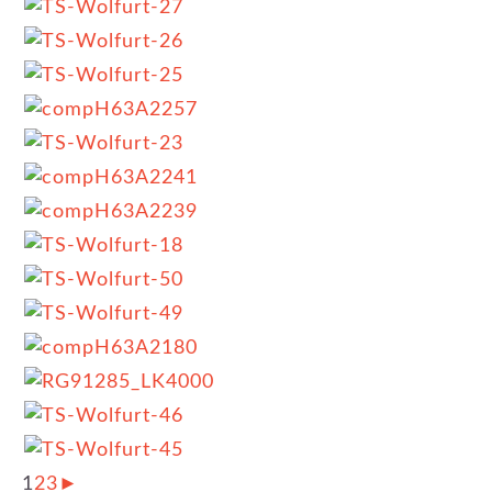
1
2
3
►