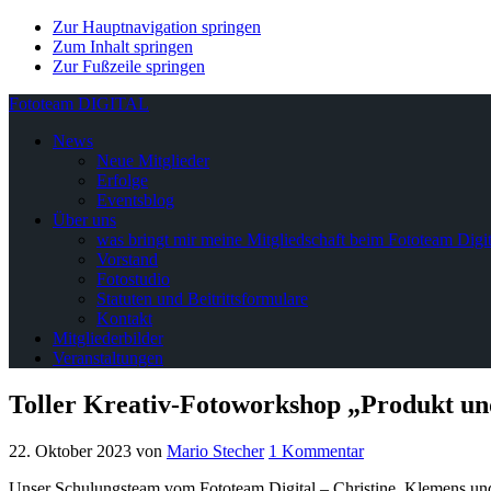
Zur Hauptnavigation springen
Zum Inhalt springen
Zur Fußzeile springen
Fototeam DIGITAL
News
Neue Mitglieder
Erfolge
Eventsblog
Über uns
was bringt mir meine Mitgliedschaft beim Fototeam Digit
Vorstand
Fotostudio
Statuten und Beitrittsformulare
Kontakt
Mitgliederbilder
Veranstaltungen
Toller Kreativ-Fotoworkshop „Produkt und
22. Oktober 2023
von
Mario Stecher
1 Kommentar
Unser Schulungsteam vom Fototeam Digital – Christine, Klemens un