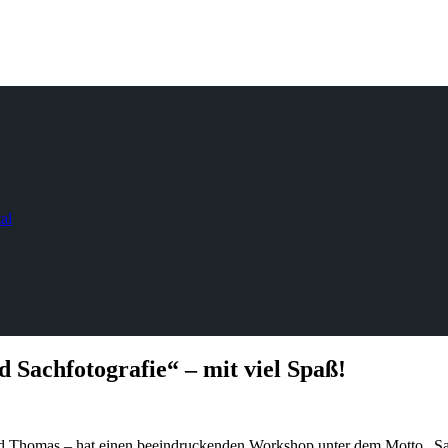
al
 Sachfotografie“ – mit viel Spaß!
d Thomas – hat einen beeindruckenden Workshop unter dem Motto „Sach