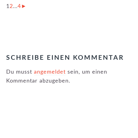
1
2
...
4
►
KATEGORIE:
EVENTS
,
NEWSLETTER
LESER-
INTERAKTIONEN
SCHREIBE EINEN KOMMENTAR
Du musst
angemeldet
sein, um einen
Kommentar abzugeben.