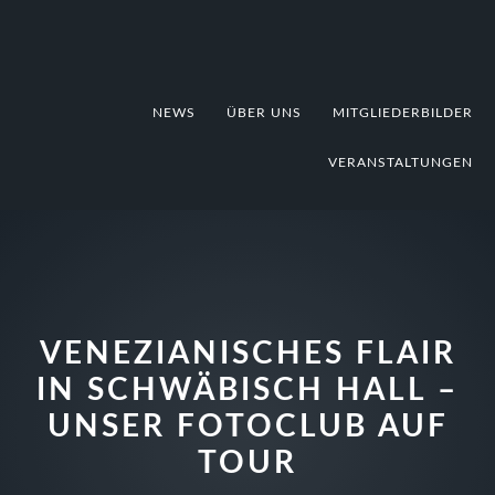
Zur
Zum
Zur
Hauptnavigation
Inhalt
Fußzeile
springen
springen
springen
NEWS
ÜBER UNS
MITGLIEDERBILDER
VERANSTALTUNGEN
VENEZIANISCHES FLAIR
IN SCHWÄBISCH HALL –
UNSER FOTOCLUB AUF
TOUR