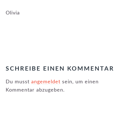
Olivia
KATEGORIE:
NEUIGKEITEN
,
NEWSLETTER
LESER-
INTERAKTIONEN
SCHREIBE EINEN KOMMENTAR
Du musst
angemeldet
sein, um einen
Kommentar abzugeben.