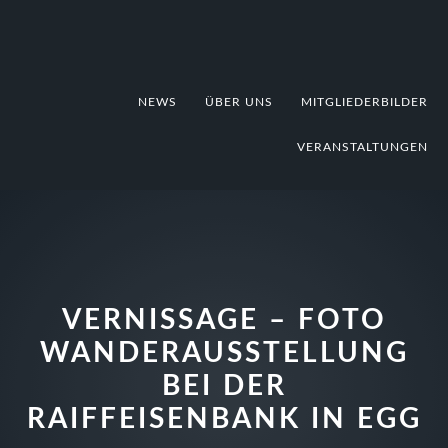
Zur
Zum
Zur
Hauptnavigation
Inhalt
Fußzeile
springen
springen
springen
NEWS
ÜBER UNS
MITGLIEDERBILDER
VERANSTALTUNGEN
VERNISSAGE – FOTO
WANDERAUSSTELLUNG
BEI DER
RAIFFEISENBANK IN EGG