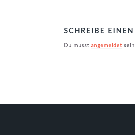
LESER-
INTERAKTIONEN
SCHREIBE EINE
Du musst
angemeldet
sein