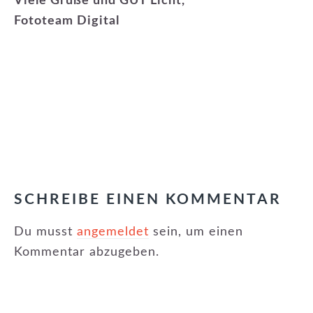
Viele Grüße und GUT Licht,
Fototeam Digital
KATEGORIE:
NEUIGKEITEN
,
NEWSLETTER
LESER-
INTERAKTIONEN
SCHREIBE EINEN KOMMENTAR
Du musst
angemeldet
sein, um einen
Kommentar abzugeben.