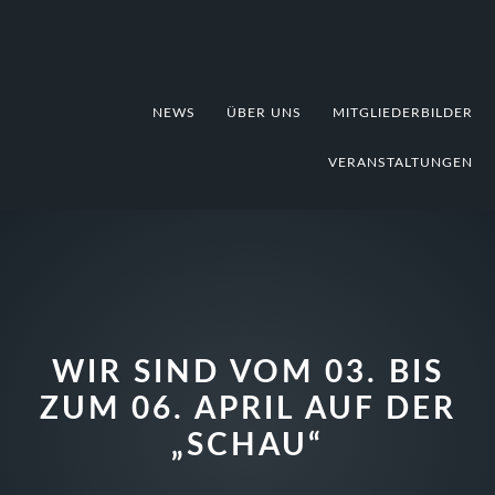
Zur
Zum
Zur
Hauptnavigation
Inhalt
Fußzeile
springen
springen
springen
NEWS
ÜBER UNS
MITGLIEDERBILDER
VERANSTALTUNGEN
WIR SIND VOM 03. BIS
ZUM 06. APRIL AUF DER
„SCHAU“