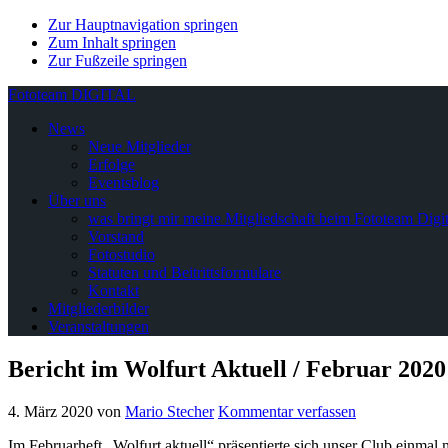
Zur Hauptnavigation springen
Zum Inhalt springen
Zur Fußzeile springen
Fototeam DIGITAL
News
Neue Mitglieder
Erfolge
Eventsblog
Über uns
was bringt mir meine Mitgliedschaft beim Fototeam Digit
Vorstand
Fotostudio
Statuten und Beitrittsformulare
Kontakt
Mitgliederbilder
Veranstaltungen
Bericht im Wolfurt Aktuell / Februar 2020
4. März 2020
von
Mario Stecher
Kommentar verfassen
Im Februarheft „Wolfurt aktuell“ präsentierte sich unser Club einmal m